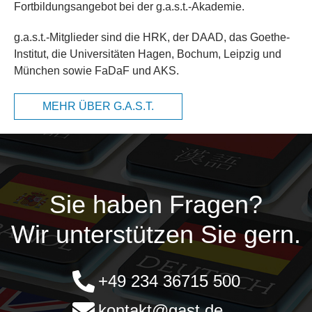
Fortbildungsangebot bei der g.a.s.t.-Akademie.
g.a.s.t.-Mitglieder sind die HRK, der DAAD, das Goethe-
Institut, die Universitäten Hagen, Bochum, Leipzig und
München sowie FaDaF und AKS.
MEHR ÜBER G.A.S.T.
Sie haben Fragen?
Wir unterstützen Sie gern.
+49 234 36715 500
kontakt@gast.de