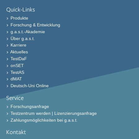
Quick-Links
Produkte
Forschung & Entwicklung
g.a.s.t.-Akademie
Über g.a.s.t.
Karriere
Aktuelles
TestDaF
onSET
TestAS
dMAT
Deutsch-Uni Online
Service
Forschungsanfrage
Testzentrum werden | Lizenzierungsanfrage
Zahlungsmöglichkeiten bei g.a.s.t.
Kontakt