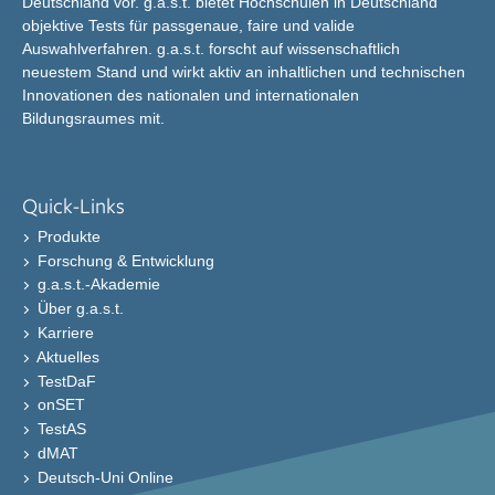
Deutschland vor. g.a.s.t. bietet Hochschulen in Deutschland
objektive Tests für passgenaue, faire und valide
Auswahlverfahren. g.a.s.t. forscht auf wissenschaftlich
neuestem Stand und wirkt aktiv an inhaltlichen und technischen
Innovationen des nationalen und internationalen
Bildungsraumes mit.
Quick-Links
Produkte
Forschung & Entwicklung
g.a.s.t.-Akademie
Über g.a.s.t.
Karriere
Aktuelles
TestDaF
onSET
TestAS
dMAT
Deutsch-Uni Online