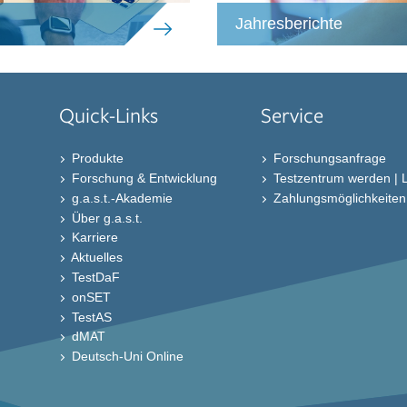
Jahresberichte
Quick-Links
Service
Produkte
Forschungsanfrage
Forschung & Entwicklung
Testzentrum werden | 
g.a.s.t.-Akademie
Zahlungsmöglichkeiten b
Über g.a.s.t.
Karriere
Aktuelles
TestDaF
onSET
TestAS
dMAT
Deutsch-Uni Online