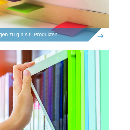
gen zu g.a.s.t.-Produkten