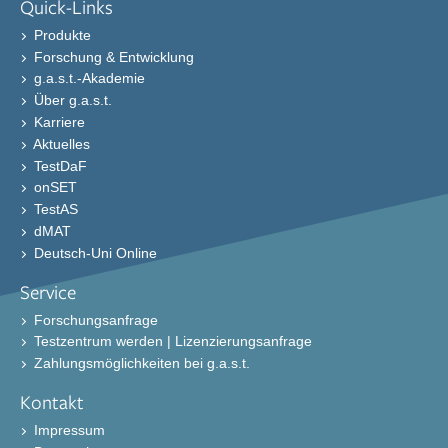
Quick-Links
Produkte
Forschung & Entwicklung
g.a.s.t.-Akademie
Über g.a.s.t.
Karriere
Aktuelles
TestDaF
onSET
TestAS
dMAT
Deutsch-Uni Online
Service
Forschungsanfrage
Testzentrum werden | Lizenzierungsanfrage
Zahlungsmöglichkeiten bei g.a.s.t.
Kontakt
Impressum