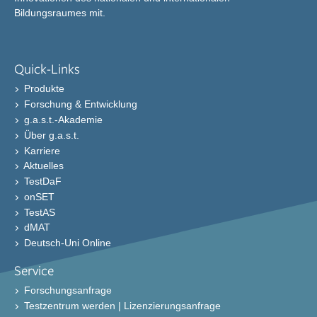
Bildungsraumes mit.
Quick-Links
Produkte
Forschung & Entwicklung
g.a.s.t.-Akademie
Über g.a.s.t.
Karriere
Aktuelles
TestDaF
onSET
TestAS
dMAT
Deutsch-Uni Online
Service
Forschungsanfrage
Testzentrum werden | Lizenzierungsanfrage