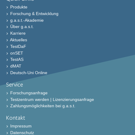
Produkte
Forschung & Entwicklung
g.a.s.t.-Akademie
Über g.a.s.t.
Karriere
Aktuelles
TestDaF
onSET
TestAS
dMAT
Deutsch-Uni Online
Service
Forschungsanfrage
Testzentrum werden | Lizenzierungsanfrage
Zahlungsmöglichkeiten bei g.a.s.t.
Kontakt
Impressum
Datenschutz