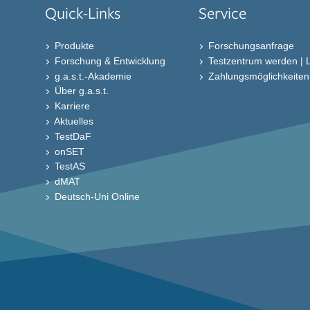
Quick-Links
Service
Produkte
Forschungsanfrage
Forschung & Entwicklung
Testzentrum werden | 
g.a.s.t.-Akademie
Zahlungsmöglichkeiten b
Über g.a.s.t.
Karriere
Aktuelles
TestDaF
onSET
TestAS
dMAT
Deutsch-Uni Online