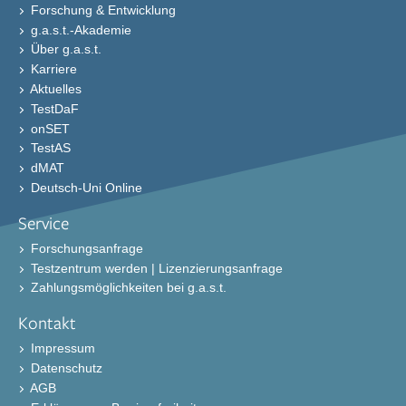
Forschung & Entwicklung
g.a.s.t.-Akademie
Über g.a.s.t.
Karriere
Aktuelles
TestDaF
onSET
TestAS
dMAT
Deutsch-Uni Online
Service
Forschungsanfrage
Testzentrum werden | Lizenzierungsanfrage
Zahlungsmöglichkeiten bei g.a.s.t.
Kontakt
Impressum
Datenschutz
AGB