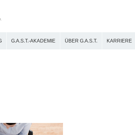
G
G.A.S.T.-AKADEMIE
ÜBER G.A.S.T.
KARRIERE