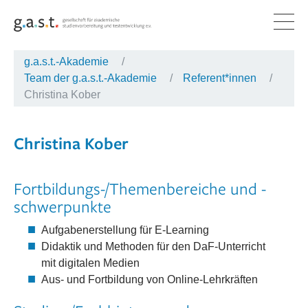
g.a.s.t.-Akademie
PRODUKTE
FORSCHUNG & ENTWICKLUNG
G.A.S.T.-AKADEMIE
ÜBER G.A.S.T.
KARRIERE
AKTUELLES
Team der g.a.s.t.-Akademie
Referent*innen
PRÜFUNGEN
FORSCHUNG
UNSERE LEISTUNGEN
NETZWERK
G.A.S.T. ALS ARBEITGEBERIN
INFORMATIONEN
Christina Kober
AUFTRÄGE
ENTWICKLUNG
QUALIFIZIERUNG
ORGANISATION
MATERIALIEN
Christina Kober
LERNPLATTFORM
PUBLIKATIONEN
TEAM DER G.A.S.T.-AKADEMIE
MITGLIEDSCHAFTEN
SOZIALE MEDIEN
BERATUNG
Fortbildungs-/Themenbereiche und -
schwerpunkte
Aufgabenerstellung für E-Learning
Didaktik und Methoden für den DaF-Unterricht
mit digitalen Medien
Aus- und Fortbildung von Online-Lehrkräften