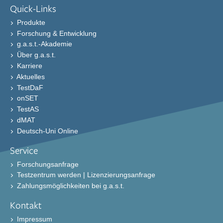
Quick-Links
Produkte
Forschung & Entwicklung
g.a.s.t.-Akademie
Über g.a.s.t.
Karriere
Aktuelles
TestDaF
onSET
TestAS
dMAT
Deutsch-Uni Online
Service
Forschungsanfrage
Testzentrum werden | Lizenzierungsanfrage
Zahlungsmöglichkeiten bei g.a.s.t.
Kontakt
Impressum