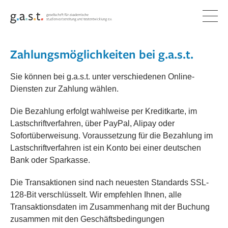
PRODUKTE
FORSCHUNG & ENTWICKLUNG
G.A.S.T.-AKADEMIE
ÜBER G.A.S.T.
KARRIERE
AKTUELLES
Zahlungsmöglichkeiten bei g.a.s.t.
PRÜFUNGEN
FORSCHUNG
UNSERE LEISTUNGEN
NETZWERK
G.A.S.T. ALS ARBEITGEBERIN
INFORMATIONEN
Sie können bei g.a.s.t. unter verschiedenen Online-
AUFTRÄGE
ENTWICKLUNG
QUALIFIZIERUNG
ORGANISATION
MATERIALIEN
Diensten zur Zahlung wählen.
LERNPLATTFORM
PUBLIKATIONEN
TEAM DER G.A.S.T.-AKADEMIE
MITGLIEDSCHAFTEN
SOZIALE MEDIEN
Die Bezahlung erfolgt wahlweise per Kreditkarte, im
Lastschriftverfahren, über PayPal, Alipay oder
BERATUNG
Sofortüberweisung. Voraussetzung für die Bezahlung im
Lastschriftverfahren ist ein Konto bei einer deutschen
Bank oder Sparkasse.
Die Transaktionen sind nach neuesten Standards SSL-
128-Bit verschlüsselt. Wir empfehlen Ihnen, alle
Transaktionsdaten im Zusammenhang mit der Buchung
zusammen mit den Geschäftsbedingungen