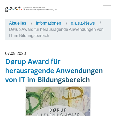
Aktuelles
Informationen
g.a.s.t.-News
PRODUKTE
FORSCHUNG & ENTWICKLUNG
G.A.S.T.-AKADEMIE
ÜBER G.A.S.T.
KARRIERE
AKTUELLES
Dørup Award für herausragende Anwendungen von
PRÜFUNGEN
FORSCHUNG
UNSERE LEISTUNGEN
NETZWERK
G.A.S.T. ALS ARBEITGEBERIN
INFORMATIONEN
IT im Bildungsbereich
AUFTRÄGE
ENTWICKLUNG
QUALIFIZIERUNG
ORGANISATION
MATERIALIEN
07.09.2023
LERNPLATTFORM
PUBLIKATIONEN
TEAM DER G.A.S.T.-AKADEMIE
MITGLIEDSCHAFTEN
SOZIALE MEDIEN
Dørup Award für
BERATUNG
herausragende Anwendungen
von IT im Bildungsbereich